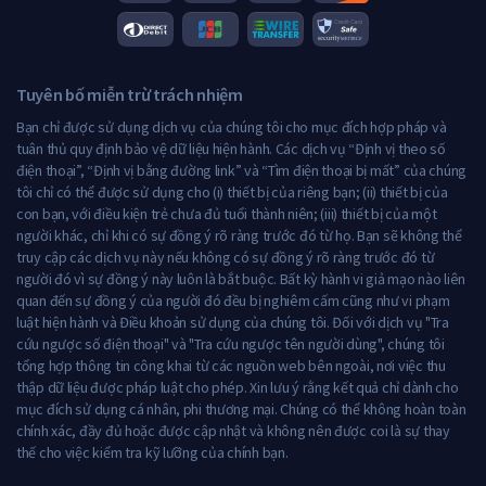
Tuyên bố miễn trừ trách nhiệm
Bạn chỉ được sử dụng dịch vụ của chúng tôi cho mục đích hợp pháp và
tuân thủ quy định bảo vệ dữ liệu hiện hành. Các dịch vụ “Định vị theo số
điện thoại”, “Định vị bằng đường link” và “Tìm điện thoại bị mất” của chúng
tôi chỉ có thể được sử dụng cho (i) thiết bị của riêng bạn; (ii) thiết bị của
con bạn, với điều kiện trẻ chưa đủ tuổi thành niên; (iii) thiết bị của một
người khác, chỉ khi có sự đồng ý rõ ràng trước đó từ họ. Bạn sẽ không thể
truy cập các dịch vụ này nếu không có sự đồng ý rõ ràng trước đó từ
người đó vì sự đồng ý này luôn là bắt buộc. Bất kỳ hành vi giả mạo nào liên
quan đến sự đồng ý của người đó đều bị nghiêm cấm cũng như vi phạm
luật hiện hành và Điều khoản sử dụng của chúng tôi. Đối với dịch vụ "Tra
cứu ngược số điện thoại" và "Tra cứu ngược tên người dùng", chúng tôi
tổng hợp thông tin công khai từ các nguồn web bên ngoài, nơi việc thu
thập dữ liệu được pháp luật cho phép. Xin lưu ý rằng kết quả chỉ dành cho
mục đích sử dụng cá nhân, phi thương mại. Chúng có thể không hoàn toàn
chính xác, đầy đủ hoặc được cập nhật và không nên được coi là sự thay
thế cho việc kiểm tra kỹ lưỡng của chính bạn.