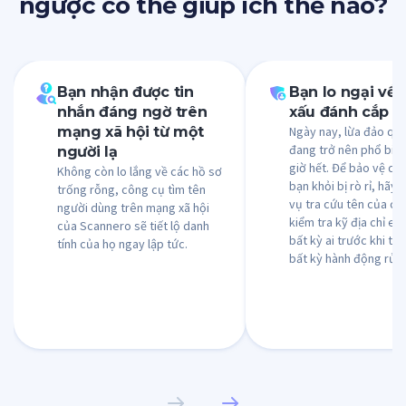
ngược có thể giúp ích thế nào?
Bạn nhận được tin
Bạn lo ngại về 
nhắn đáng ngờ trên
xấu đánh cắp dữ
mạng xã hội từ một
Ngày nay, lừa đảo qua
đang trở nên phổ biế
người lạ
giờ hết. Để bảo vệ dữ 
Không còn lo lắng về các hồ sơ
bạn khỏi bị rò rỉ, hãy 
trống rỗng, công cụ tìm tên
vụ tra cứu tên của ch
người dùng trên mạng xã hội
kiểm tra kỹ địa chỉ em
của Scannero sẽ tiết lộ danh
bất kỳ ai trước khi th
tính của họ ngay lập tức.
bất kỳ hành động rủi 