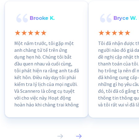
Brooke K.
Bryce W.
Một năm trước, tôi gặp một
Tôi đã nhận được t
anh chàng tử tế trên ứng
người nào đó giả d
dụng hẹn hò. Chúng tôi bắt
đề nghị cập nhật t
đầu quen nhau và cuối cùng,
thanh toán của tôi.
tôi phát hiện ra rằng anh ta đã
họ trông lạ nên dĩ n
kết hôn. Điều này dạy tôi phải
đã không cung cấp 
kiểm tra lý lịch của mọi người.
những gì họ yêu cầu
Và Scannero là công cụ tuyệt
đó, tôi đã cố gắng 
vời cho việc này. Hoạt động
thông tin thông q
hoàn hảo khi chàng trai không
và tôi rất vui vì đã 
thêm hồ sơ mạng xã hội và chỉ
dụng cho tôi biết r
có một vài bức ảnh selfie.
này được những kẻ 
dụng để đánh cắp dữ
nhân. Nhờ có Scanne
của tôi vẫn được an