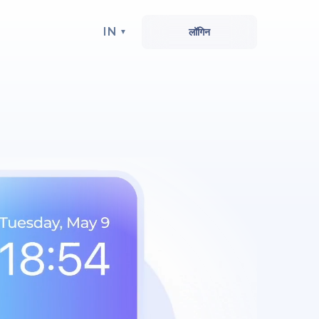
IN
लॉगिन