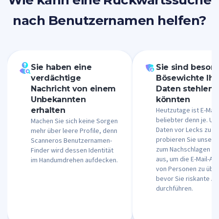
Wie kann eine Rückwärtssuche
nach Benutzernamen helfen?
Sie haben eine
Sie sind besorg
verdächtige
Bösewichte Ihr
Nachricht von einem
Daten stehlen
Unbekannten
könnten
erhalten
Heutzutage ist E-Mail
beliebter denn je. Um
Machen Sie sich keine Sorgen
Daten vor Lecks zu s
mehr über leere Profile, denn
probieren Sie unsere
Scanneros Benutzernamen-
zum Nachschlagen v
Finder wird dessen Identität
aus, um die E-Mail-A
im Handumdrehen aufdecken.
von Personen zu übe
bevor Sie riskante A
durchführen.