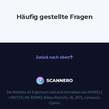
Häufig gestellte Fragen
Zurück nach oben
Die Website ist Eigentum und wird betrieben von AVIWELL
LIMITED, HE 432943, Nikou Pattichi, 36, 3071, Limassol,
Cyprus