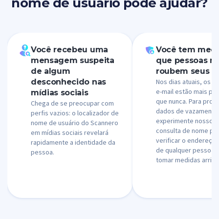
nome de usuário pode ajudar?
Você recebeu uma
Você tem med
mensagem suspeita
que pessoas m
de algum
roubem seus d
desconhecido nas
Nos dias atuais, os g
e-mail estão mais po
mídias sociais
que nunca. Para prot
Chega de se preocupar com
dados de vazamento
perfis vazios: o localizador de
experimente nosso s
nome de usuário do Scannero
consulta de nome pa
em mídias sociais revelará
verificar o endereço 
rapidamente a identidade da
de qualquer pessoa 
pessoa.
tomar medidas arrisc