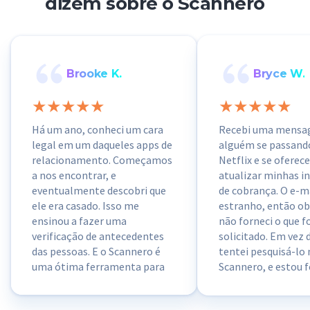
dizem sobre o Scannero
Brooke K.
Bryce W.
Há um ano, conheci um cara
Recebi uma mensa
legal em um daqueles apps de
alguém se passand
relacionamento. Começamos
Netflix e se oferec
a nos encontrar, e
atualizar minhas 
eventualmente descobri que
de cobrança. O e-ma
ele era casado. Isso me
estranho, então o
ensinou a fazer uma
não forneci o que f
verificação de antecedentes
solicitado. Em vez d
das pessoas. E o Scannero é
tentei pesquisá-lo
uma ótima ferramenta para
Scannero, e estou f
isso. Funciona perfeitamente
feito isso. Eles m
quando um cara não adiciona o
que esse e-mail é u