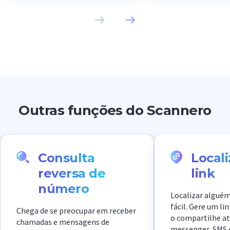
perfil dele nas mídias sociais e
golpistas para rou
tem apenas algumas selfies.
pessoais. Graças a
meus dados perma
seguros.
Outras funções do Scannero
Consulta
Local
reversa de
link
número
Localizar alguém
fácil. Gere um li
Chega de se preocupar em receber
o compartilhe at
chamadas e mensagens de
messenger, SMS o