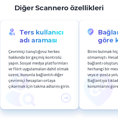
Diğer Scannero özellikleri
Ters kullanıcı
Bağla
adı araması
göre
Çevrimiçi tanıştığınız herkes
Birini bulmak hiç
hakkında bir geçmiş kontrolü
olmamıştı. Hesab
yapın. Sosyal medya platformları
bağlantı oluştur
ve flört uygulamaları dahil olmak
herhangi bir me
üzere, bununla bağlantılı diğer
veya e-posta yolu
çevrimiçi hesapları ortaya
Bağlantıya tıkla
çıkarmak için takma adlarını girin.
konumlarını göre