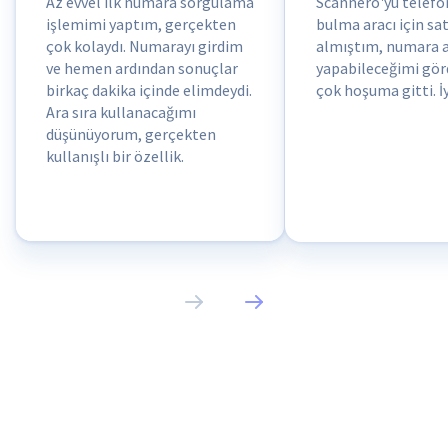
Az evvel ilk numara sorgulama
Scannero'yu telef
işlemimi yaptım, gerçekten
bulma aracı için sa
çok kolaydı. Numarayı girdim
almıştım, numara 
ve hemen ardından sonuçlar
yapabileceğimi gö
birkaç dakika içinde elimdeydi.
çok hoşuma gitti. İyi
Ara sıra kullanacağımı
düşünüyorum, gerçekten
kullanışlı bir özellik.