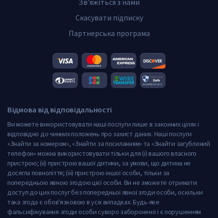
Зв’яжіться з нами
Скасувати підписку
Партнерська програма
Відмова від відповідальності
Ви можете використовувати наші послуги лише в законних цілях і
відповідно до чинних положень про захист даних. Наші послуги
«Знайти за номером», «Знайти за посиланням» та «Знайти загублений
телефон» можна використовувати тільки для (i) вашого власного
пристрою; (ii) пристрою вашої дитини, за умови, що дитина не
досягла повноліття; (iii) пристрою іншої особи, тільки за
попередньою явною згодою цієї особи. Ви не зможете отримати
доступ до цих послуг без попередньої явної згоди особи, оскільки
така згода є обов'язковою в усіх випадках. Будь-яке
фальсифікування згоди особи суворо заборонено і є порушенням