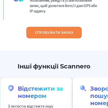
посиланням, увійдіть у свій обліковий
запис, щоб дізнатися його/її дані GPS або
IP-адресу.
СПРОБУВАТИ ЗАРАЗ
Інші функції Scannero
Відстежити за
Звор
номером
пошук
номе
З легкістю відстежте іншу