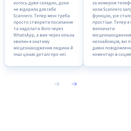
когось дуже складно, доки
за номером телефо
не відкрила для себе
коли Scannero зап
Scannero. Тепер мені треба
функцію, усе стал
просто створити посилання
простіше. Тепер я
та надіслати його через
визначати
WhatsApp, а вже через кілька
місцезнаходження
хвилин я знатиму
незнайомців, які 
місцезнаходження людини й
дивні повідомленн
інші цікаві деталі про неї.
коментарі в соцм
надсилають шахра
листи… в принцип
кого. І все за доп
одного посилання.
круто!