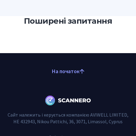
Поширені запитання
На початок
Сайт належить і керується компанією AVIWELL LIMITED,
HE 432943, Nikou Pattichi, 36, 3071, Limassol, Cyprus