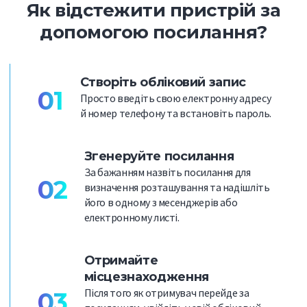
Як відстежити пристрій за
допомогою посилання?
Створіть обліковий запис
01
Просто введіть свою електронну адресу
й номер телефону та встановіть пароль.
Згенеруйте посилання
За бажанням назвіть посилання для
02
визначення розташування та надішліть
його в одному з месенджерів або
електронному листі.
Отримайте
місцезнаходження
Після того як отримувач перейде за
03