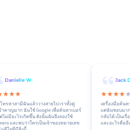
Danielle W.
Jack D
โทรหาสามีฉันแล้ววางสายไป เราทั้งคู่
เครื่องมือค้น
ึกรำคาญมาก ฉันใช้ Google เพื่อค้นหาเบอร์
แต่ฉันชอบมาก
ต่ไม่มีอะไรเกิดขึ้น ดังนั้นฉันจึงลองใช้
กลับได้ เป็นเรื
nero และพบว่าใครเป็นเจ้าของหมายเลข
และอะไรคืออี
ันดีใจที่มีสิ่งนี้