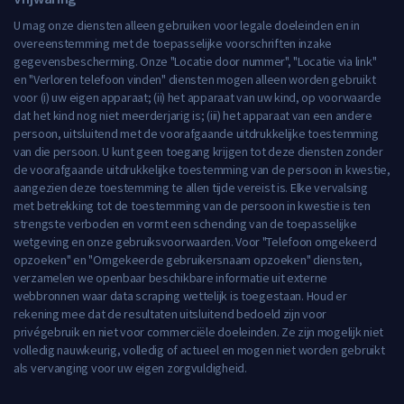
U mag onze diensten alleen gebruiken voor legale doeleinden en in
overeenstemming met de toepasselijke voorschriften inzake
gegevensbescherming. Onze "Locatie door nummer", "Locatie via link"
en "Verloren telefoon vinden" diensten mogen alleen worden gebruikt
voor (i) uw eigen apparaat; (ii) het apparaat van uw kind, op voorwaarde
dat het kind nog niet meerderjarig is; (iii) het apparaat van een andere
persoon, uitsluitend met de voorafgaande uitdrukkelijke toestemming
van die persoon. U kunt geen toegang krijgen tot deze diensten zonder
de voorafgaande uitdrukkelijke toestemming van de persoon in kwestie,
aangezien deze toestemming te allen tijde vereist is. Elke vervalsing
met betrekking tot de toestemming van de persoon in kwestie is ten
strengste verboden en vormt een schending van de toepasselijke
wetgeving en onze gebruiksvoorwaarden. Voor "Telefoon omgekeerd
opzoeken" en "Omgekeerde gebruikersnaam opzoeken" diensten,
verzamelen we openbaar beschikbare informatie uit externe
webbronnen waar data scraping wettelijk is toegestaan. Houd er
rekening mee dat de resultaten uitsluitend bedoeld zijn voor
privégebruik en niet voor commerciële doeleinden. Ze zijn mogelijk niet
volledig nauwkeurig, volledig of actueel en mogen niet worden gebruikt
als vervanging voor uw eigen zorgvuldigheid.