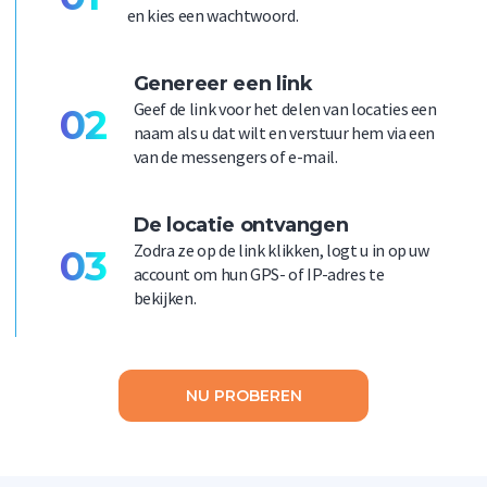
en kies een wachtwoord.
Genereer een link
Geef de link voor het delen van locaties een
02
naam als u dat wilt en verstuur hem via een
van de messengers of e-mail.
De locatie ontvangen
Zodra ze op de link klikken, logt u in op uw
03
account om hun GPS- of IP-adres te
bekijken.
NU PROBEREN