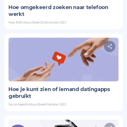
Hoe omgekeerd zoeken naar telefoon
werkt
How To
Nicklaus Borer
10 december 2025
Twitte
Hoe je kunt zien of iemand datingapps
gebruikt
Social Apps
Nicklaus Borer
8 oktober 2025