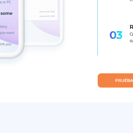
R
03
C
c
PRUÉBA