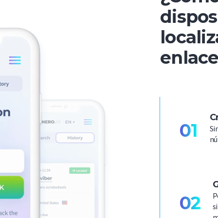
dispos
locali
enlac
C
01
Si
nú
G
P
02
s
m