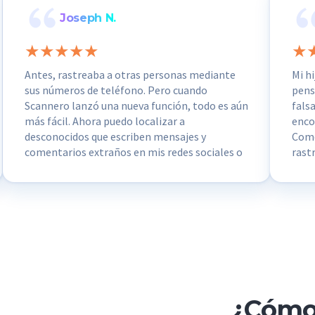
Joseph N.
Antes, rastreaba a otras personas mediante
Mi h
sus números de teléfono. Pero cuando
pens
Scannero lanzó una nueva función, todo es aún
fals
más fácil. Ahora puedo localizar a
enco
desconocidos que escriben mensajes y
Como
comentarios extraños en mis redes sociales o
rast
a estafadores por e-mail… bueno, a
enco
cualquiera. Todo con un simple enlace. ¡Es
que 
fantástico!
hijo.
¿Cómo 