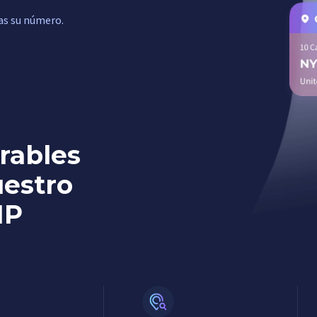
as su número.
rables
uestro
IP