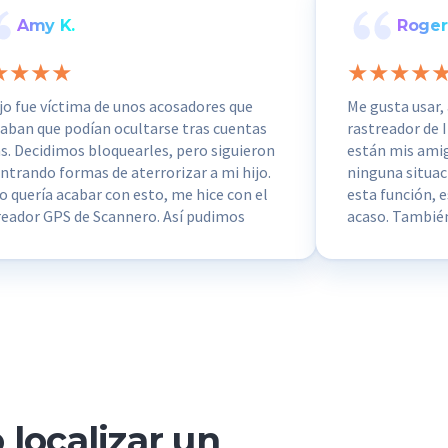
Amy K.
Roger
ijo fue víctima de unos acosadores que
Me gusta usar, 
aban que podían ocultarse tras cuentas
rastreador de 
as. Decidimos bloquearles, pero siguieron
están mis amig
ntrando formas de aterrorizar a mi hijo.
ninguna situac
 quería acabar con esto, me hice con el
esta función, e
reador GPS de Scannero. Así pudimos
acaso. Tambié
ntrar la ubicación de estos acosadores,
fugas de fuga d
resultaron ser compañeros de clase de mi
localizar un