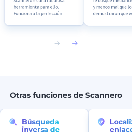
Scannero es una fabulosa
le busqué mediant
herramienta para ello.
y menos mal que lo
Funciona a la perfección
demostraron que e
cuando un chico no agrega su
lo usan los estafad
perfil de redes sociales y
robar datos person
solamente tiene unos pocos
Scannero fue esenc
selfis.
proteger mis datos
Otras funciones de Scannero
Búsqueda
Locali
inversa de
enlac