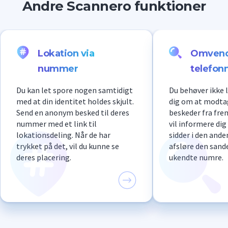
Andre Scannero funktioner
Lokation via
Omven
nummer
telefo
Du kan let spore nogen samtidigt
Du behøver ikke
med at din identitet holdes skjult.
dig om at modta
Send en anonym besked til deres
beskeder fra fr
nummer med et link til
vil informere di
lokationsdeling. Når de har
sidder i den ande
trykket på det, vil du kunne se
afsløre den sand
deres placering.
ukendte numre.