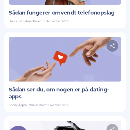
Twitte
Sådan fungerer omvendt telefonopslag
How To
Nicklaus Borer
10. december 2025
Twitte
Sådan ser du, om nogen er på dating-
apps
Social Apps
Nicklaus Borer
8. oktober 2025