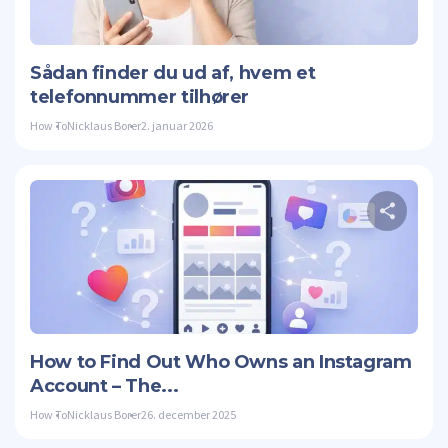
Twitte
Sådan finder du ud af, hvem et
telefonnummer tilhører
How To
Nicklaus Borer
2. januar 2026
Twitte
How to Find Out Who Owns an Instagram
Account – The...
How To
Nicklaus Borer
26. december 2025