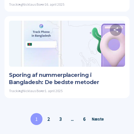
Tracking
Nicklaus Borer
16. april 2025
Twitte
Sporing af nummerplacering i
Bangladesh: De bedste metoder
Tracking
Nicklaus Borer
1. april 2025
1
2
3
...
6
Næste