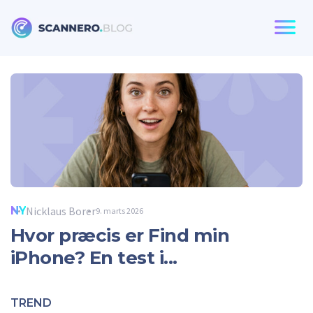
Scannero
NY
Nicklaus Borer
9. marts 2026
Hvor præcis er Find min
iPhone? En test i...
TREND