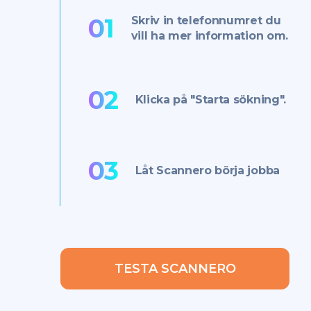
01
Skriv in telefonnumret du
vill ha mer information om.
02
Klicka på "Starta sökning".
03
Låt Scannero börja jobba
TESTA SCANNERO