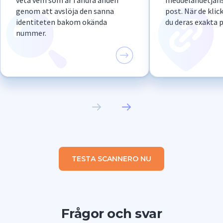
veta vem som är i andra änden
meddelandetjänst
genom att avslöja den sanna
post. När de klic
identiteten bakom okända
du deras exakta p
nummer.
TESTA SCANNERO NU
Frågor och svar