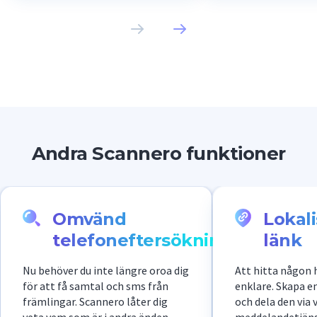
bedragare för att s
personuppgifter. Ta
Scannero kunde mi
uppgifter skyddas.
Andra Scannero funktioner
Omvänd
Lokali
telefoneftersökning
länk
Nu behöver du inte längre oroa dig
Att hitta någon h
för att få samtal och sms från
enklare. Skapa en
främlingar. Scannero låter dig
och dela den via v