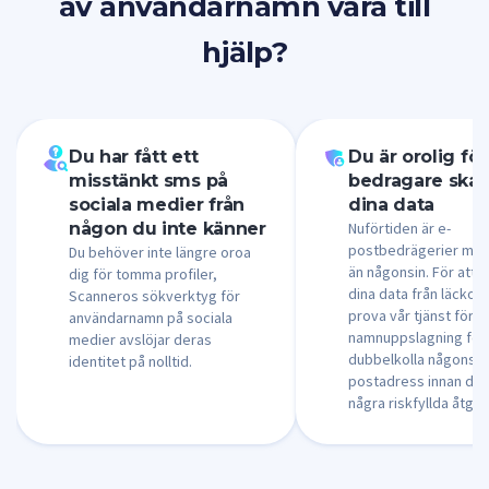
av användarnamn vara till
hjälp?
Du har fått ett
Du är orolig för
misstänkt sms på
bedragare ska s
sociala medier från
dina data
någon du inte känner
Nuförtiden är e-
postbedrägerier mer
Du behöver inte längre oroa
än någonsin. För att 
dig för tomma profiler,
dina data från läckor 
Scanneros sökverktyg för
prova vår tjänst för
användarnamn på sociala
namnuppslagning för 
medier avslöjar deras
dubbelkolla någons e
identitet på nolltid.
postadress innan du 
några riskfyllda åtgär