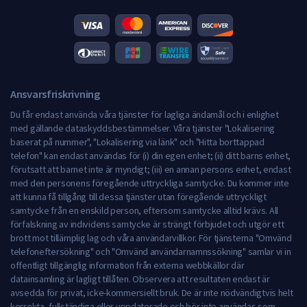
Ansvarsfriskrivning
Du får endast använda våra tjänster för lagliga ändamål och i enlighet
med gällande dataskyddsbestämmelser. Våra tjänster "Lokalisering
baserat på nummer", "Lokalisering via länk" och "Hitta borttappad
telefon" kan endast användas för (i) din egen enhet; (ii) ditt barns enhet,
förutsatt att barnet inte är myndigt; (iii) en annan persons enhet, endast
med den personens föregående uttryckliga samtycke. Du kommer inte
att kunna få tillgång till dessa tjänster utan föregående uttryckligt
samtycke från en enskild person, eftersom samtycke alltid krävs. All
förfalskning av individens samtycke är strängt förbjudet och utgör ett
brott mot tillämplig lag och våra användarvillkor. För tjänsterna "Omvänd
telefoneftersökning" och "Omvänd användarnamnssökning" samlar vi in
offentligt tillgänglig information från externa webbkällor där
datainsamling är lagligt tillåten. Observera att resultaten endast är
avsedda för privat, icke-kommersiellt bruk. De är inte nödvändigtvis helt
korrekta, fullständiga eller uppdaterade och bör inte användas som