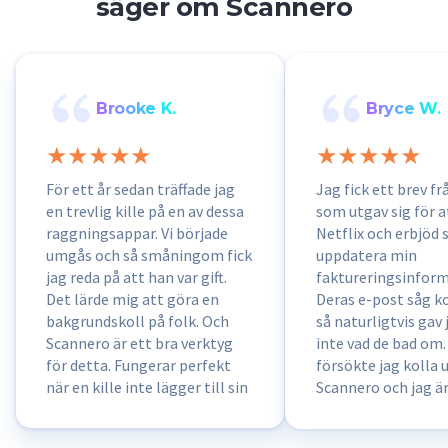
säger om Scannero
Brooke K.
Bryce W.
För ett år sedan träffade jag
Jag fick ett brev f
en trevlig kille på en av dessa
som utgav sig för a
raggningsappar. Vi började
Netflix och erbjöd s
umgås och så småningom fick
uppdatera min
jag reda på att han var gift.
faktureringsinform
Det lärde mig att göra en
Deras e-post såg ko
bakgrundskoll på folk. Och
så naturligtvis gav
Scannero är ett bra verktyg
inte vad de bad om.
för detta. Fungerar perfekt
försökte jag kolla 
när en kille inte lägger till sin
Scannero och jag är
profil på sociala medier och
jag gjorde det. De 
bara har några få selfies.
att det här mejlet 