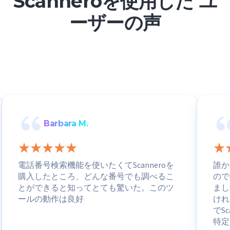
Scanneroを使用した ユ
ーザーの声
Barbara M.
電話番号検索機能を使いたくてScanneroを
誰か
購入したところ、どんな番号でも調べるこ
ので
とができると知ってとても驚いた。このツ
まし
ールの動作は良好
けれ
でS
特定