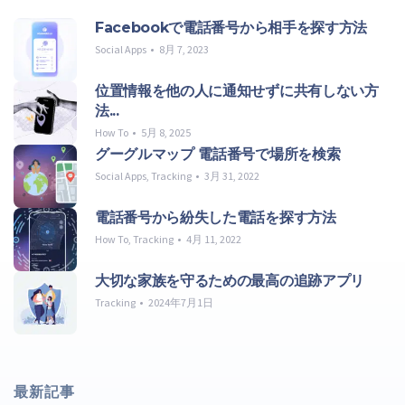
Facebookで電話番号から相手を探す方法
Social Apps
8月 7, 2023
位置情報を他の人に通知せずに共有しない方
法...
How To
5月 8, 2025
グーグルマップ 電話番号で場所を検索
Social Apps
,
Tracking
3月 31, 2022
電話番号から紛失した電話を探す方法
How To
,
Tracking
4月 11, 2022
大切な家族を守るための最高の追跡アプリ
Tracking
2024年7月1日
最新記事