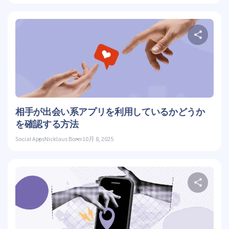
こ
ツイッ
相手が出会い系アプリを利用しているかどうか
を確認する方法
Social Apps
Nicklaus Borer
10月 8, 2025
こ