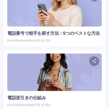
こ
ツイッ
電話番号で相手を探す方法：5つのベストな方法
How To
Nicklaus Borer
12月 26, 2025
こ
ツイッ
電話逆引きの仕組み
How To
Nicklaus Borer
12月 10, 2025