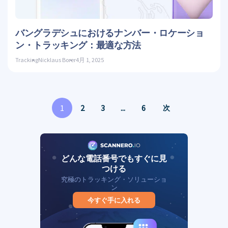
ツイッ
バングラデシュにおけるナンバー・ロケーショ
ン・トラッキング：最適な方法
Tracking
Nicklaus Borer
4月 1, 2025
1
2
3
...
6
次
どんな電話番号でもすぐに見
つける
究極のトラッキング・ソリューショ
ン
今すぐ手に入れる