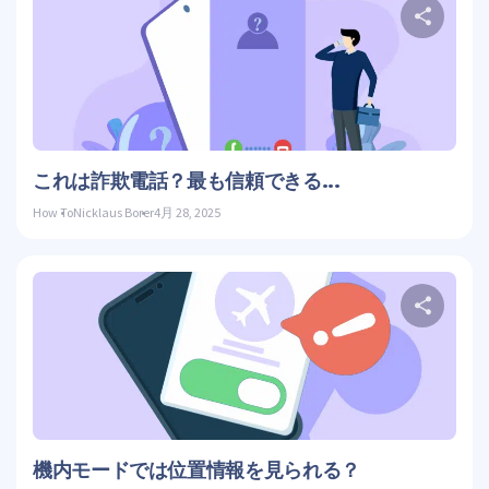
こ
ツイッ
これは詐欺電話？最も信頼できる...
How To
Nicklaus Borer
4月 28, 2025
こ
ツイッ
機内モードでは位置情報を見られる？