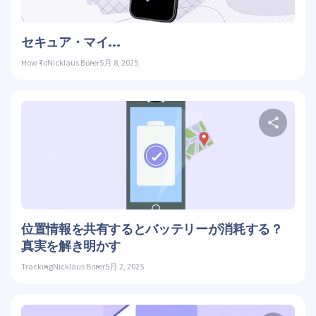
ツイッ
セキュア・マイ...
How To
Nicklaus Borer
5月 8, 2025
こ
ツイッ
位置情報を共有するとバッテリーが消耗する？
真実を解き明かす
Tracking
Nicklaus Borer
5月 2, 2025