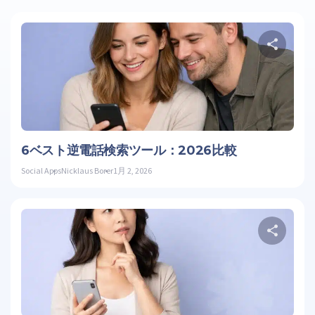
こ
ツイッ
6ベスト逆電話検索ツール：2026比較
Social Apps
Nicklaus Borer
1月 2, 2026
こ