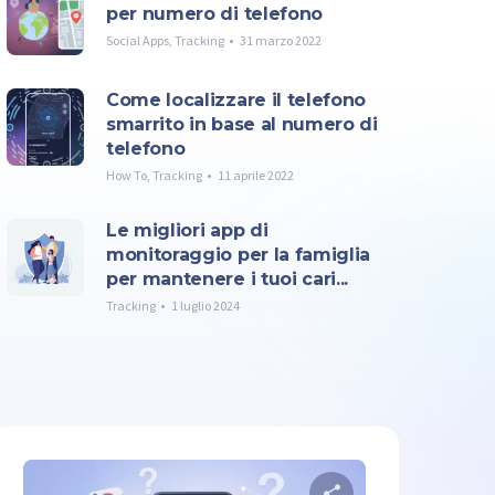
per numero di telefono
Social Apps
,
Tracking
31 marzo 2022
Come localizzare il telefono
smarrito in base al numero di
telefono
How To
,
Tracking
11 aprile 2022
Le migliori app di
monitoraggio per la famiglia
per mantenere i tuoi cari...
Tracking
1 luglio 2024