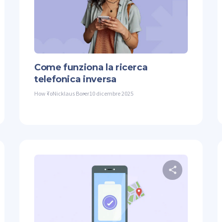
ter
Facebook
Copiare il link
Twitter
Come funziona la ricerca
telefonica inversa
How To
Nicklaus Borer
10 dicembre 2025
ndividi questo articolo
Condividi