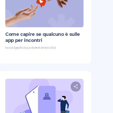
Facebook
Copiare il link
Twitter
Facebook
Come capire se qualcuno è sulle
app per incontri
Social Apps
Nicklaus Borer
8 ottobre 2025
 questo articolo
Condividi quest