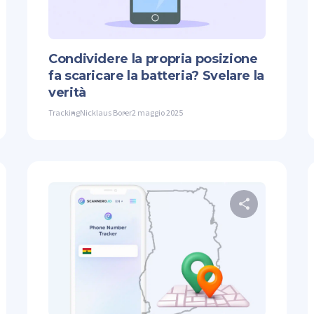
ter
Facebook
Copiare il link
Twitter
Condividere la propria posizione
fa scaricare la batteria? Svelare la
verità
Tracking
Nicklaus Borer
2 maggio 2025
ndividi questo articolo
Condividi
ter
Facebook
Copiare il link
Twitter