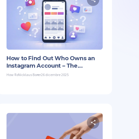
 questo articolo
Condividi quest
Facebook
Copiare il link
Twitter
Facebook
How to Find Out Who Owns an
Instagram Account – The...
How To
Nicklaus Borer
26 dicembre 2025
 questo articolo
Condividi quest