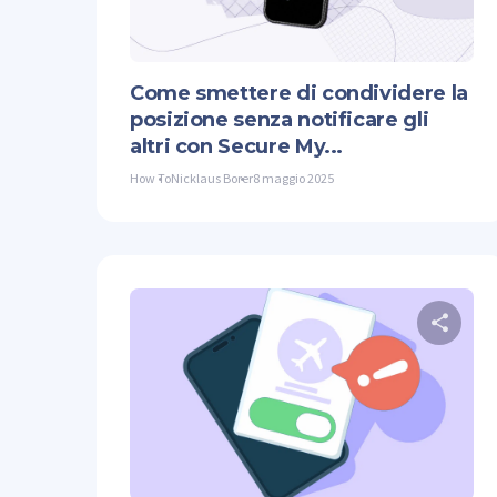
Twit
Come smettere di condividere la
posizione senza notificare gli
altri con Secure My...
How To
Nicklaus Borer
8 maggio 2025
Co
Twit