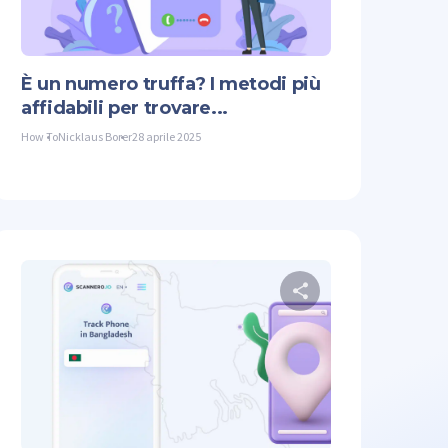
Facebook
Copiare il link
Twitter
Facebook
È un numero truffa? I metodi più
affidabili per trovare...
How To
Nicklaus Borer
28 aprile 2025
 questo articolo
Condividi quest
Facebook
Copiare il link
Twitter
Facebook