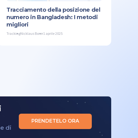
Tracciamento della posizione del
numero in Bangladesh: I metodi
migliori
Tracking
Nicklaus Borer
1 aprile 2025
i
PRENDETELO ORA
e di