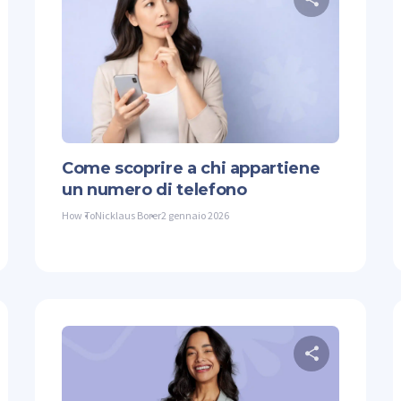
ndividi questo articolo
Condividi
ter
Facebook
Copiare il link
Twitter
Come scoprire a chi appartiene
un numero di telefono
How To
Nicklaus Borer
2 gennaio 2026
ndividi questo articolo
Condividi